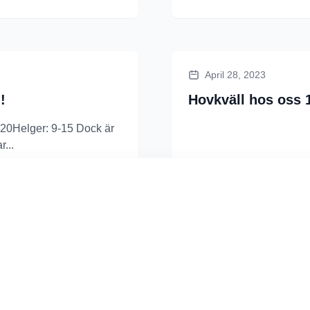
April 28, 2023
!
Hovkväll hos oss 
20Helger: 9-15 Dock är
r...
Läs mer
ra din upplevelse och tillhandahålla våra tjänster.
Läs mer
April 4, 2023
influensa.
Öppettider under 