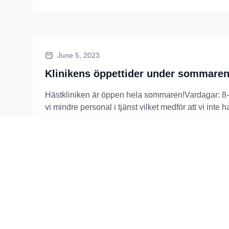
June 5, 2023
Klinikens öppettider under sommaren
Hästkliniken är öppen hela sommaren!Vardagar: 8-
vi mindre personal i tjänst vilket medför att vi inte ha
Läs mer
Vi värnar om din integritet
Vi använder cookies och personuppgifter för att förbätt
April 17, 2023
Nya regler kring vaccinering mot häst