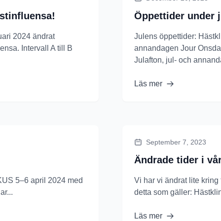
stinfluensa!
Öppettider under j
uari 2024 ändrat
Julens öppettider: Hästkl
sa. Intervall A till B
annandagen Jour Onsdag
Julafton, jul- och annand
Läs mer
September 7, 2023
Ändrade tider i vå
FOKUS 5–6 april 2024 med
Vi har vi ändrat lite krin
r...
detta som gäller: Hästklin
Läs mer