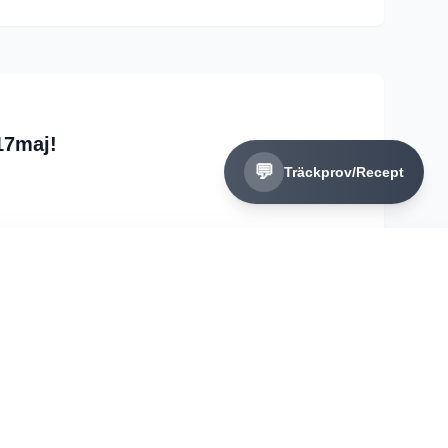
17maj!
💬
Träckprov/Recept
Avböj
Acceptera alla
påsken