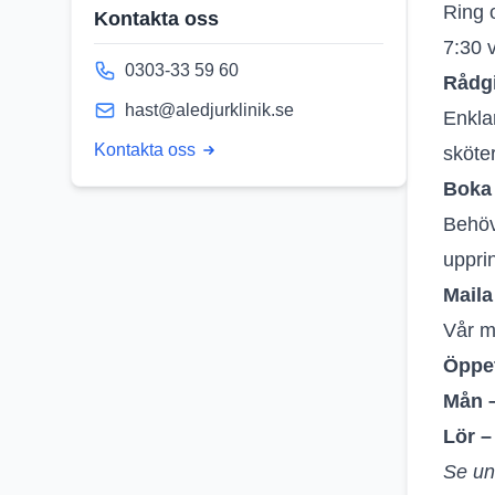
Ring 
Kontakta oss
7:30 v
0303-33 59 60
Rådg
hast@aledjurklinik.se
Enkla
Kontakta oss
sköte
Boka 
Behöv
upprin
Maila
Vår m
Öppet
Mån –
Lör –
Se und