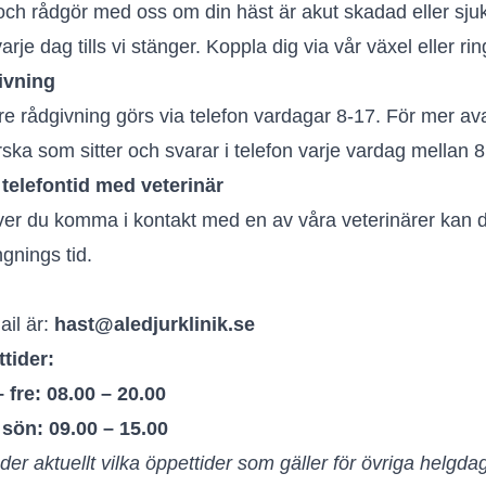
och rådgör med oss om din häst är akut skadad eller sju
arje dag tills vi stänger. Koppla dig via vår växel eller rin
ivning
re rådgivning görs via telefon vardagar 8-17. För mer av
rska som sitter och svarar i telefon varje vardag mellan 8
telefontid med veterinär
er du komma i kontakt med en av våra veterinärer kan d
gnings tid.
ail är:
hast@aledjurklinik.se
tider:
 fre: 08.00 – 20.00
 sön: 09.00 – 15.00
er aktuellt vilka öppettider som gäller för övriga helgda