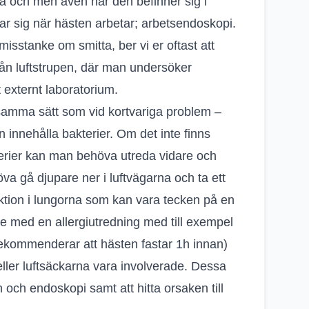
la och men även när den befinner sig i
ar sig när hästen arbetar; arbetsendoskopi.
misstanke om smitta, ber vi er oftast att
rån luftstrupen, där man undersöker
t externt laboratorium.
 samma sätt som vid kortvariga problem –
 innehålla bakterier. Om det inte finns
terier kan man behöva utreda vidare och
 gå djupare ner i luftvägarna och ta ett
ktion i lungorna som kan vara tecken på en
are med en allergiutredning med till exempel
 rekommenderar att hästen fastar 1h innan)
eller luftsäckarna vara involverade. Dessa
och endoskopi samt att hitta orsaken till