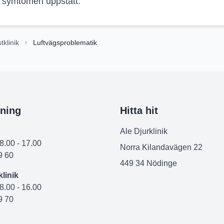
r symtomen uppstått.
tklinik
Luftvägsproblematik
ning
Hitta hit
Ale Djurklinik
08.00 - 17.00
Norra Kilandavägen 22
9 60
449 34 Nödinge
linik
08.00 - 16.00
9 70