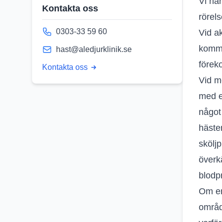
Vi ha
Kontakta oss
rörel
0303-33 59 60
Vid ak
komma
hast@aledjurklinik.se
föreko
Kontakta oss
Vid m
med e
något
häste
skölj
överkä
blodp
Om en
områd