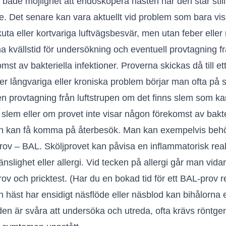
r både möjlighet att endoskopera hästen när den står stil
se. Det senare kan vara aktuellt vid problem som bara vis
uta eller kortvariga luftvägsbesvär, men utan feber eller 
 kvällstid för undersökning och eventuell provtagning f
mst av bakteriella infektioner. Proverna skickas då till et
er långvariga eller kroniska problem börjar man ofta på
n provtagning från luftstrupen om det finns slem som kan
 slem eller om provet inte visar någon förekomst av bak
n kan få komma på återbesök. Man kan exempelvis behöva
prov – BAL.
Sköljprovet kan påvisa en inflammatorisk rea
nslighet eller allergi. Vid tecken på allergi går man vid
rov och pricktest. (Har du en bokad tid för ett BAL-prov
 häst har ensidigt näsflöde eller näsblod kan bihålorna 
en är svåra att undersöka och utreda, ofta krävs röntgen 