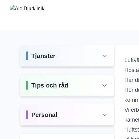
Lu
Tjänster
Luftv
Hosta 
Har di
Tips och råd
Hör d
komma
Vi er
Personal
kamer
i luft