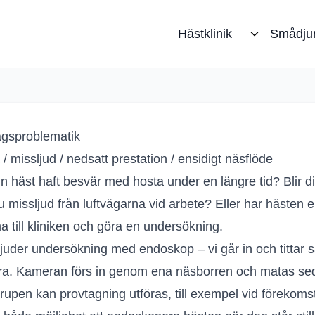
Hästklinik
Smådju
ftvägsproblematik
ägsproblematik
/ missljud / nedsatt prestation / ensidigt näsflöde
n häst haft besvär med hosta under en längre tid? Blir din
u missljud från luftvägarna vid arbete? Eller har hästen e
 till kliniken och göra en undersökning.
bjuder undersökning med endoskop – vi går in och tittar 
a. Kameran förs in genom ena näsborren och matas sedan
strupen kan provtagning utföras, till exempel vid förekoms