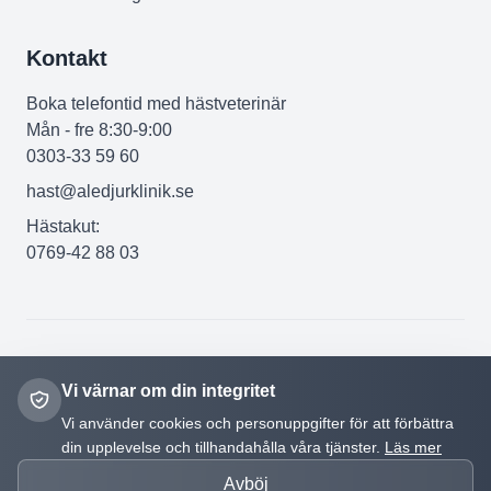
Kontakt
Boka telefontid med hästveterinär
Mån - fre 8:30-9:00
0303-33 59 60
hast@aledjurklinik.se
Hästakut:
0769-42 88 03
© Ale Djurklinik 2026 | Developed by
HaberStok Studio
Vi värnar om din integritet
Följ oss
Vi använder cookies och personuppgifter för att förbättra
din upplevelse och tillhandahålla våra tjänster.
Läs mer
Avböj